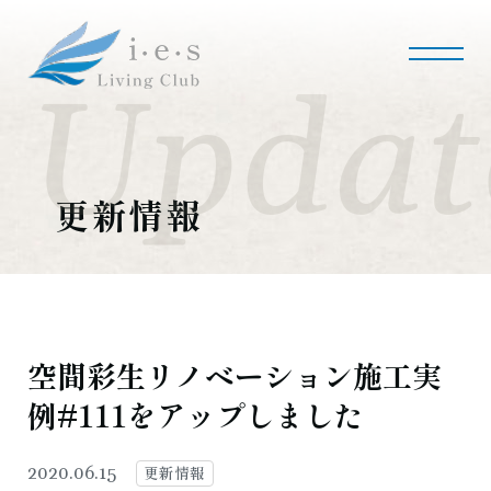
i・e・sリビング倶楽部について
会社案内
事業内容
私たちの使命
会社概要
更新情報
施工事例・実績
マンションリノベーション
マンションリフォーム
インテリアコーディネート
実績紹介
空間彩生リノベーション施工実
例#111をアップしました
採用情報
募集職種
募集要項
採用のお問い合わせ
更新情報
2020.06.15