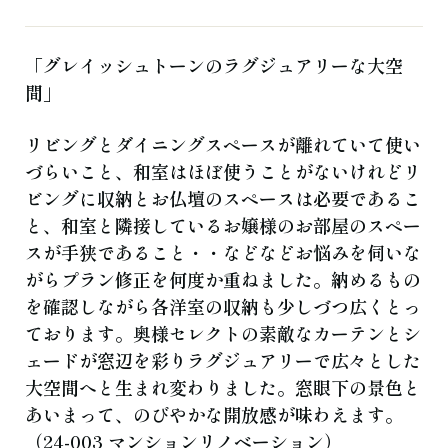
よくある質問
お知らせ
ブログ
ご相談・お問い合わせ
「グレイッシュトーンのラグジュアリーな大空
間」
リビングとダイニングスペースが離れていて使い
づらいこと、和室はほぼ使うことがないけれどリ
ビングに収納とお仏壇のスペースは必要であるこ
と、和室と隣接しているお嬢様のお部屋のスペー
スが手狭であること・・などなどお悩みを伺いな
がらプラン修正を何度か重ねました。納めるもの
を確認しながら各洋室の収納も少しづつ広くとっ
ております。奥様セレクトの素敵なカーテンとシ
ェードが窓辺を彩りラグジュアリーで広々とした
大空間へと生まれ変わりました。窓眼下の景色と
あいまって、のびやかな開放感が味わえます。
（24-003 マンションリノベーション）