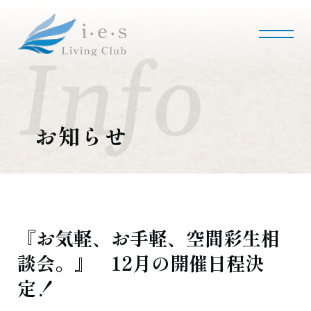
i・e・sリビング倶楽部について
会社案内
事業内容
私たちの使命
会社概要
お知らせ
施工事例・実績
マンションリノベーション
マンションリフォーム
インテリアコーディネート
実績紹介
『お気軽、お手軽、空間彩生相
談会。』 12月の開催日程決
採用情報
定！
募集職種
募集要項
採用のお問い合わせ