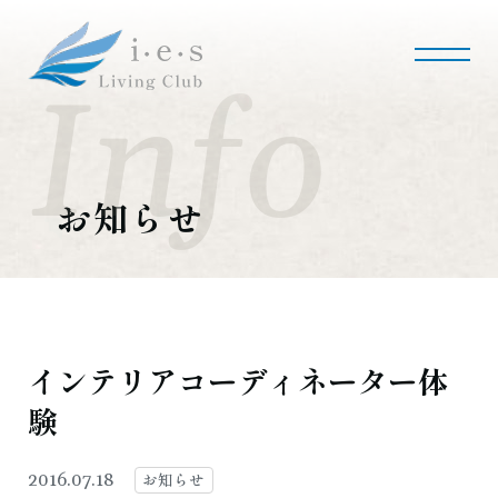
i・e・sリビング倶楽部について
会社案内
事業内容
私たちの使命
会社概要
お知らせ
施工事例・実績
マンションリノベーション
マンションリフォーム
インテリアコーディネート
実績紹介
インテリアコーディネーター体
験
採用情報
募集職種
募集要項
採用のお問い合わせ
お知らせ
2016.07.18