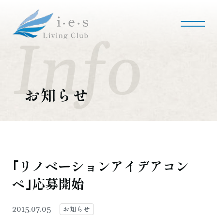
i・e・sリビング倶楽部について
会社案内
事業内容
私たちの使命
会社概要
お知らせ
施工事例・実績
マンションリノベーション
マンションリフォーム
インテリアコーディネート
実績紹介
｢リノベーションアイデアコン
ペ｣応募開始
採用情報
募集職種
募集要項
採用のお問い合わせ
お知らせ
2015.07.05