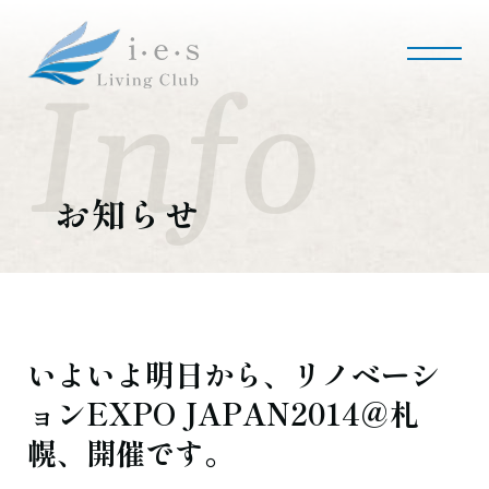
i・e・sリビング倶楽部について
会社案内
事業内容
私たちの使命
会社概要
お知らせ
施工事例・実績
マンションリノベーション
マンションリフォーム
インテリアコーディネート
実績紹介
いよいよ明日から、リノベーシ
ョンEXPO JAPAN2014＠札
採用情報
幌、開催です。
募集職種
募集要項
採用のお問い合わせ