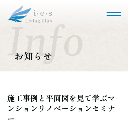
i・e・sリビング倶楽部について
会社案内
事業内容
私たちの使命
会社概要
お知らせ
施工事例・実績
マンションリノベーション
マンションリフォーム
インテリアコーディネート
実績紹介
施工事例と平面図を見て学ぶマ
ンションリノベーションセミナ
採用情報
ー
募集職種
募集要項
採用のお問い合わせ