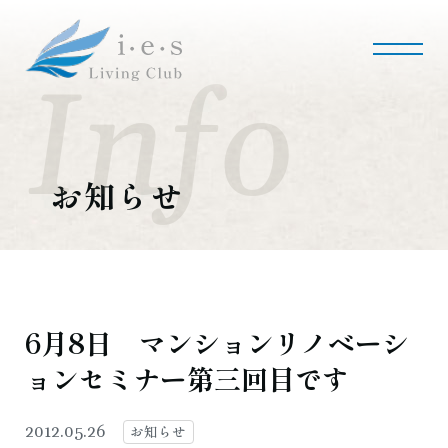
i・e・sリビング倶楽部について
会社案内
事業内容
私たちの使命
会社概要
お知らせ
施工事例・実績
マンションリノベーション
マンションリフォーム
インテリアコーディネート
実績紹介
6月8日 マンションリノベーシ
ョンセミナー第三回目です
採用情報
募集職種
募集要項
採用のお問い合わせ
お知らせ
2012.05.26