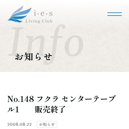
i・e・sリビング倶楽部について
会社案内
事業内容
私たちの使命
会社概要
お知らせ
施工事例・実績
マンションリノベーション
マンションリフォーム
インテリアコーディネート
実績紹介
No.148 フクラ センターテーブ
ル1 販売終了
採用情報
募集職種
募集要項
採用のお問い合わせ
お知らせ
2008.08.22