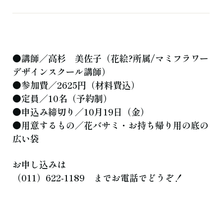
よくある質問
お知らせ
ブログ
ご相談・お問い合わせ
●講師／高杉 美佐子（花絵?所属/マミフラワー
デザインスクール講師）
●参加費／2625円（材料費込）
●定員／10名（予約制）
●申込み締切り／10月19日（金）
●用意するもの／花バサミ・お持ち帰り用の底の
広い袋
お申し込みは
（011）622-1189 までお電話でどうぞ！