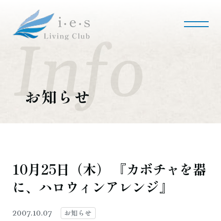
i・e・sリビング倶楽部について
会社案内
事業内容
私たちの使命
会社概要
お知らせ
施工事例・実績
マンションリノベーション
マンションリフォーム
インテリアコーディネート
実績紹介
10月25日（木） 『カボチャを器
に、ハロウィンアレンジ』
採用情報
募集職種
募集要項
採用のお問い合わせ
お知らせ
2007.10.07