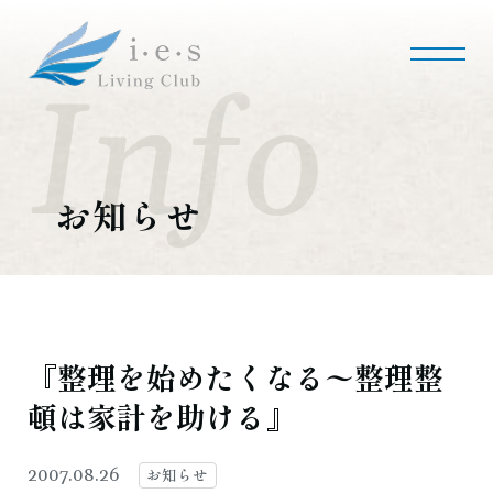
i・e・sリビング倶楽部について
会社案内
事業内容
私たちの使命
会社概要
お知らせ
施工事例・実績
マンションリノベーション
マンションリフォーム
インテリアコーディネート
実績紹介
『整理を始めたくなる〜整理整
頓は家計を助ける』
採用情報
募集職種
募集要項
採用のお問い合わせ
お知らせ
2007.08.26