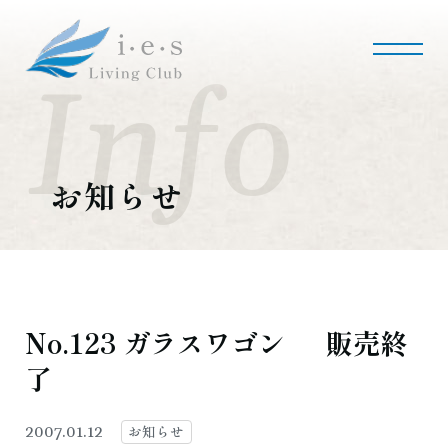
i・e・sリビング倶楽部について
会社案内
事業内容
私たちの使命
会社概要
お知らせ
施工事例・実績
マンションリノベーション
マンションリフォーム
インテリアコーディネート
実績紹介
No.123 ガラスワゴン 販売終
了
採用情報
募集職種
募集要項
採用のお問い合わせ
お知らせ
2007.01.12