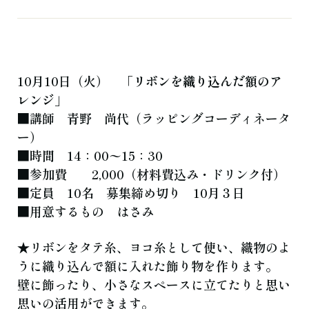
よくある質問
お知らせ
ブログ
ご相談・お問い合わせ
10月10日（火） 「
リボンを織り込んだ額のア
レンジ
」
■講師 青野 尚代（ラッピングコーディネータ
ー）
■時間 14：00〜15：30
■参加費 2,000（材料費込み・ドリンク付）
■定員 10名 募集締め切り 10月３日
■用意するもの はさみ
★リボンをタテ糸、ヨコ糸として使い、織物のよ
うに織り込んで額に入れた飾り物を作ります。
壁に飾ったり、小さなスペースに立てたりと思い
思いの活用ができます。