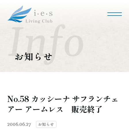
i・e・sリビング倶楽部について
会社案内
事業内容
私たちの使命
会社概要
お知らせ
施工事例・実績
マンションリノベーション
マンションリフォーム
インテリアコーディネート
実績紹介
No.58 カッシーナ サフランチェ
アー アームレス 販売終了
採用情報
募集職種
募集要項
採用のお問い合わせ
お知らせ
2006.06.27