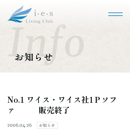
i・e・sリビング倶楽部について
会社案内
事業内容
私たちの使命
会社概要
お知らせ
施工事例・実績
マンションリノベーション
マンションリフォーム
インテリアコーディネート
実績紹介
No.1 ワイス・ワイス社1Ｐソフ
ァ 販売終了
採用情報
募集職種
募集要項
採用のお問い合わせ
お知らせ
2006.04.26